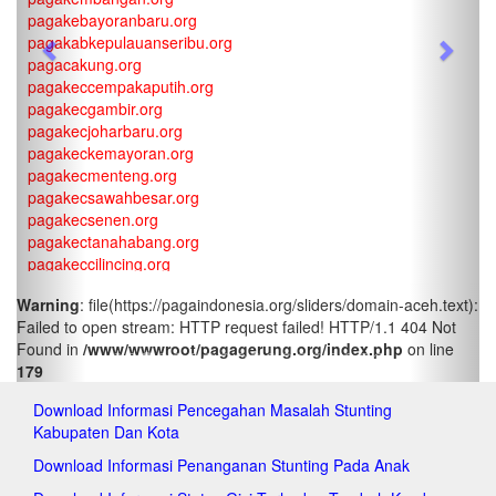
pagakebayoranbaru.org
pagakabkepulauanseribu.org
Previous
Next
pagacakung.org
pagakeccempakaputih.org
pagakecgambir.org
pagakecjoharbaru.org
pagakeckemayoran.org
pagakecmenteng.org
pagakecsawahbesar.org
pagakecsenen.org
pagakectanahabang.org
pagakeccilincing.org
pagakeckelapagading.org
Warning
: file(https://pagaindonesia.org/sliders/domain-aceh.text):
pagakeckoja.org
Failed to open stream: HTTP request failed! HTTP/1.1 404 Not
pagakecpademangan.org
Found in
/www/wwwroot/pagagerung.org/index.php
on line
pagakecpenjaringan.org
179
pagakectanjungpriok.org
pagakeccakung.org
Download Informasi Pencegahan Masalah Stunting
pagakeccipayung.org
Kabupaten Dan Kota
pagakecciracas.org
pagakecdurensawit.org
Download Informasi Penanganan Stunting Pada Anak
pagakecjatinegara.org