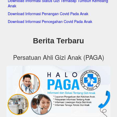
Download Informasi Status Gizi Terhadap Tumbuh Kembang
pagakeckramatjati.org
Anak
pagakecmakasar.org
pagakecmatraman.org
Download Informasi Penangan Covid Pada Anak
pagakecpasarrebo.org
Download Informasi Pencegahan Covid Pada Anak
pagakecpulogadung.org
pagakeccilandak.org
pagakeckepulauanseribuselatan.org
pagakeckepulauanseribuutara.org
Berita Terbaru
pagakeckembangan.org
pagakecpalmerah.org
pagakeckalideres.org
Persatuan Ahli Gizi Anak (PAGA)
pagakeckebonjeruk.org
pagakectambora.org
pagakectamansari.org
pagakecgrogolpetamburan.org
pagakeccengkareng.org
pagakectebet.org
pagakecsetiabudi.org
pagakecpesanggrahan.org
pagakecpasarminggu.org
pagakecpancoran.org
pagakecmampangprapatan.org